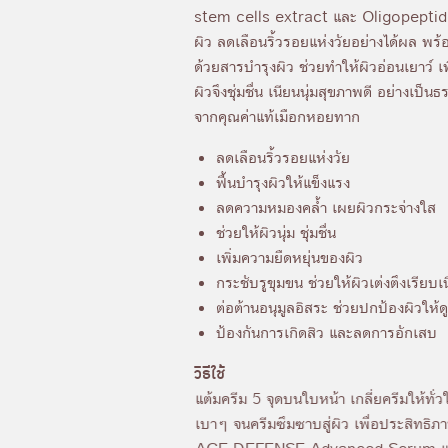
stem cells extract และ Oligopeptid
ผิว ลดเลือนริ้วรอยแห่งวัยอย่างได้ผล พร้
ด้วยสารบำรุงผิว ช่วยทำให้ผิวอ่อนเยาว์ เพ
ผิวจึงชุ่มชื่น เนียนนุ่มสุขภาพดี อย่างเป
จากคุณค่าแท้เมือกหอยทาก
ลดเลือนริ้วรอยแห่งวัย
ฟื้นบำรุงผิวให้แข็งแรง
ลดความหมองคล้ำ เผยผิวกระจ่างใส
ช่วยให้ผิวนุ่ม ชุ่มชื่น
เพิ่มความยืดหยุ่นของผิว
กระชับรูขุมขน ช่วยให้ผิวเต่งตึงเรียบเ
ต่อต้านอนุมูลอิสระ ช่วยปกป้องผิวให้ดู
ป้องกันการเกิดสิว และลดการอักเสบ
วิธีใช้
แต้มครีม 5 จุดบนใบหน้า เกลี่ยครีมให้ทั
เบาๆ จนครีมซึมซาบสู่ผิว เพื่อประสิทธิภ