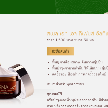
สเนล เอท เอจ ดีเฟนส์ อัลทิเ
ราคา 1,500 บาท ขนาด 50 มล.
สั่งซื้อสินค้า
ฟื้นฟูผิวเสื่อมสภาพ คืนความชุ่มชื่น
ฟื้นบำรุงผิวยามค่ำคืน ให้เนียนนุ่ม ชุ่มชื
ลดริ้วรอย ป้องกันการเกิดริ้วรอยใหม่
เหมาะสำหรับทุกสภาพผิว
คุณสมบัติ
ครีมบำรุงและฟื้นฟูผิวเวลากลางคืน มีส่
ทาก นวัตกรรมการวิจัยจากสยามสเนล ผ