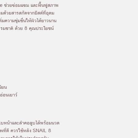
e ช่วยซ่อมแซม และฟื้นฟูสภาพ
อมด้วยสารสกัดจากยีสต์ที่อุดม
ิ่มความชุ่มชื่นให้ผิวได้ยาวนาน
็นธรรมชาติ ด้วย 8 คุณประโยชน์
นียน
อ่อนเยาว์
่วใบหน้าและลำคอลูบไล้พร้อมนวด
าพที่ดี ควรใช้หลัง SNAIL 8