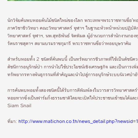
นักวิจัยค้นพบหอยต้นไม้ชนิดใหม่ของโลก พระเทพฯพระราชทานชื่อ′หอย
ภาควิชาชีววิทยา คณะวิทยาศาสตร์ จุฬาฯ ในฐานะหัวหน้าหน่วยปฏิบัติ
วิทยาศาสตร์ จุฬาฯ, นพ.สุทธิพันธ์ จิตพิมล ผู้อำนวยการสำนักงานกอง
รัตนราชสุดาฯ สยามบรมราชกุมารี พระราชทานชื่อว่าหอยบุษราคัม
สำหรับหอยทั้ง 2 ชนิดที่ค้นพบนี้ เป็นทรัพยากรชีวภาพที่ใช้เป็นดัชน
ดัชนีการอนุรักษ์ป่า การนำไปใช้ประโยชน์เชิงเศรษฐกิจ และเป็นการเ
ทรัพยากรทางพันธุกรรมที่สำคัญและนำไปสู่การอนุรักษ์ระบบนิเวศป่าอ
การค้นพบหอยทั้งสองชนิดนี้ได้รับการตีพิมพ์ลงในวารสารวิทยาศาสต
หอยทากซึ่งเป็นฟาร์มกึ่งธรรมชาติโดยจะเปิดให้ประชาชนเข้าชมได้และเ
Siam Snail
ที่มา:
http://www.matichon.co.th/news_detail.php?newsid