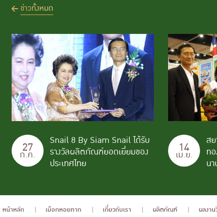
ข่าวทั้งหมด
Snail 8 By Siam Snail ได้รับ
สย
27
14
รางวัลผลิตภัณฑ์ยอดเยี่ยมของ
ทอ
ก.ค.
เม.ย.
ประเทศไทย
นาน
หน้าหลัก
เมือกหอยทาก
เกี่ยวกับเรา
ผลิตภัณฑ์
ผลงานว