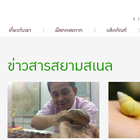
เกี่ยวกับเรา
เมือกหอยทาก
ผลิตภัณฑ์
ข่าวสารสยามสเนล