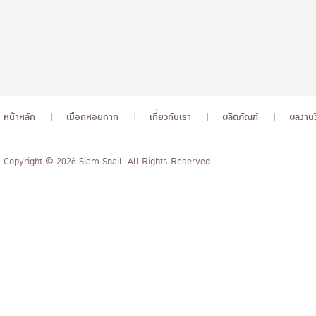
หน้าหลัก
เมือกหอยทาก
เกี่ยวกับเรา
ผลิตภัณฑ์
ผลงานว
Copyright © 2026 Siam Snail. All Rights Reserved.